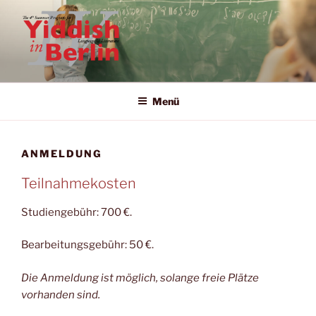
Zum
Inhalt
springen
YIDDISH IN BERLIN
The 4th Summer Program for Yiddish Language and Literature in
Berlin
Menü
ANMELDUNG
Teilnahmekosten
Studiengebühr: 700 €.
Bearbeitungsgebühr: 50 €.
Die Anmeldung ist möglich, solange freie Plätze
vorhanden sind.